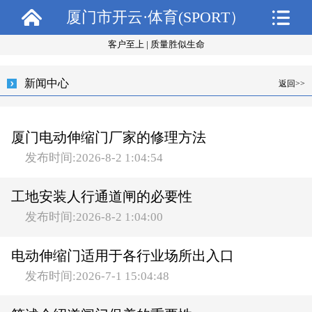
厦门市开云·体育(SPORT）
客户至上 | 质量胜似生命
官方网站-kaiyun登录入口
新闻中心
返回>>
厦门电动伸缩门厂家的修理方法
发布时间:2026-8-2 1:04:54
工地安装人行通道闸的必要性
发布时间:2026-8-2 1:04:00
电动伸缩门适用于各行业场所出入口
发布时间:2026-7-1 15:04:48