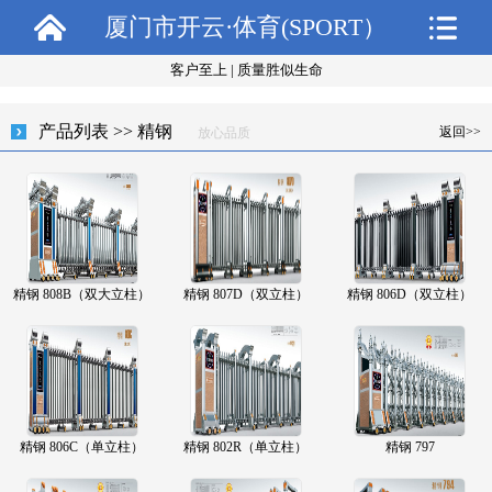
厦门市开云·体育(SPORT）
客户至上 | 质量胜似生命
官方网站-kaiyun登录入口
产品列表 >> 精钢
返回>>
放心品质
精钢 808B（双大立柱）
精钢 807D（双立柱）
精钢 806D（双立柱）
精钢 806C（单立柱）
精钢 802R（单立柱）
精钢 797